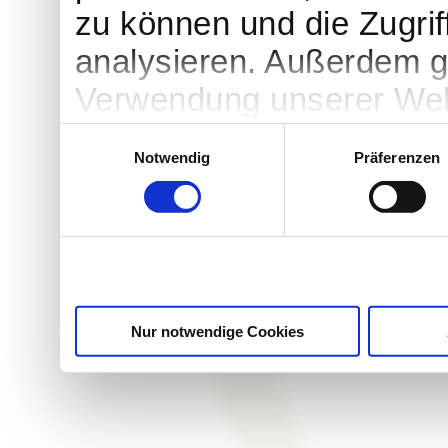
zu können und die Zugrif
analysieren. Außerdem ge
Verwendung unserer Webs
soziale Medien, Werbung
Einwilligungsauswahl
Notwendig
Präferenzen
Partner führen diese Inf
weiteren Daten zusammen,
haben oder die sie im R
gesammelt haben.
Nur notwendige Cookies