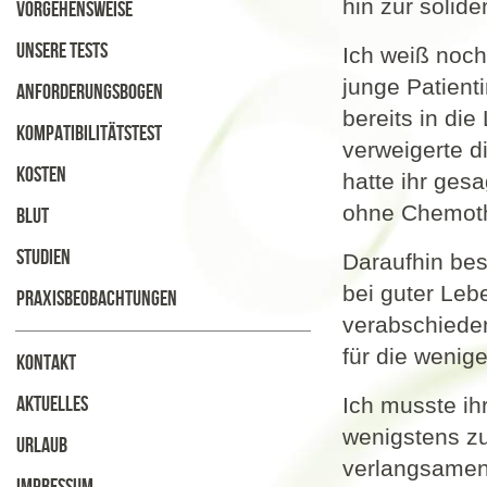
hin zur solid
Vorgehensweise
Unsere Tests
Ich weiß noch
junge Patient
Anforderungsbogen
bereits in die
Kompatibilitätstest
verweigerte d
Kosten
hatte ihr ges
ohne Chemoth
Blut
Studien
Daraufhin bes
bei guter Leb
Praxisbeobachtungen
verabschieden
für die wenig
Kontakt
Aktuelles
Ich musste ih
wenigstens z
Urlaub
verlangsamen 